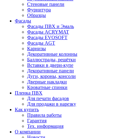
Стеновые панели
Фурнитура
Образцы
Фасады
Фасады ПВХ и Эмаль
Фасады ACRYMAT
Фасады EVOSOFT
Фасады AGT
Карнизы
Декоративные колонны
Баллюстрады, решётки
Вставки в двери-купе
Декоративные панели
Дуги, короны, консоли
Дверные накладки
Кроватные спинки
Пленка ПВХ
Для печати фасадов
Для продажи в нарезку
Как купить
Правила работы
Гарантия
Тех. информация
О компании
Новости