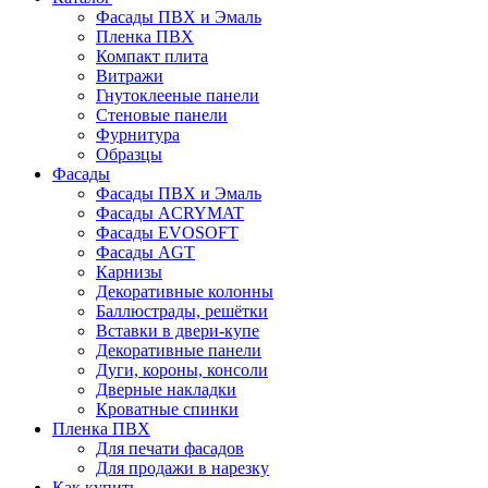
Фасады ПВХ и Эмаль
Пленка ПВХ
Компакт плита
Витражи
Гнутоклееные панели
Стеновые панели
Фурнитура
Образцы
Фасады
Фасады ПВХ и Эмаль
Фасады ACRYMAT
Фасады EVOSOFT
Фасады AGT
Карнизы
Декоративные колонны
Баллюстрады, решётки
Вставки в двери-купе
Декоративные панели
Дуги, короны, консоли
Дверные накладки
Кроватные спинки
Пленка ПВХ
Для печати фасадов
Для продажи в нарезку
Как купить