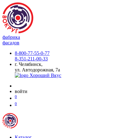
фабрика
фасадов
8-800-77-55-0-77
8-351-211-00-33
г. Челябинск,
ул. Автодорожная, 7а
войти
0
0
Каталог