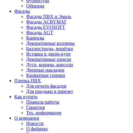
Фурнитура
Образцы
Фасады
Фасады ПВХ и Эмаль
Фасады ACRYMAT
Фасады EVOSOFT
Фасады AGT
Карнизы
Декоративные колонны
Баллюстрады, решётки
Вставки в двери-купе
Декоративные панели
Дуги, короны, консоли
Дверные накладки
Кроватные спинки
Пленка ПВХ
Для печати фасадов
Для продажи в нарезку
Как купить
Правила работы
Гарантия
Тех. информация
О компании
Новости
О фабрике