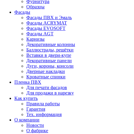
Фурнитура
Образцы
Фасады
Фасады ПВХ и Эмаль
Фасады ACRYMAT
Фасады EVOSOFT
Фасады AGT
Карнизы
Декоративные колонны
Баллюстрады, решётки
Вставки в двери-купе
Декоративные панели
Дуги, короны, консоли
Дверные накладки
Кроватные спинки
Пленка ПВХ
Для печати фасадов
Для продажи в нарезку
Как купить
Правила работы
Гарантия
Тех. информация
О компании
Новости
О фабрике