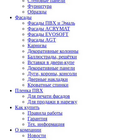
Стеновые панели
Фурнитура
Образцы
Фасады
Фасады ПВХ и Эмаль
Фасады ACRYMAT
Фасады EVOSOFT
Фасады AGT
Карнизы
Декоративные колонны
Баллюстрады, решётки
Вставки в двери-купе
Декоративные панели
Дуги, короны, консоли
Дверные накладки
Кроватные спинки
Пленка ПВХ
Для печати фасадов
Для продажи в нарезку
Как купить
Правила работы
Гарантия
Тех. информация
О компании
Новости