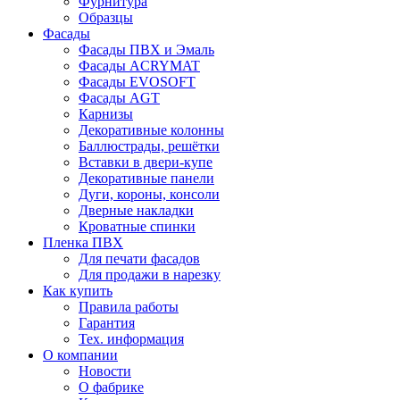
Фурнитура
Образцы
Фасады
Фасады ПВХ и Эмаль
Фасады ACRYMAT
Фасады EVOSOFT
Фасады AGT
Карнизы
Декоративные колонны
Баллюстрады, решётки
Вставки в двери-купе
Декоративные панели
Дуги, короны, консоли
Дверные накладки
Кроватные спинки
Пленка ПВХ
Для печати фасадов
Для продажи в нарезку
Как купить
Правила работы
Гарантия
Тех. информация
О компании
Новости
О фабрике