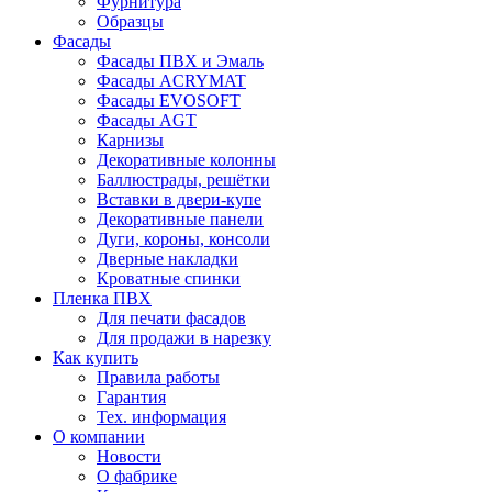
Фурнитура
Образцы
Фасады
Фасады ПВХ и Эмаль
Фасады ACRYMAT
Фасады EVOSOFT
Фасады AGT
Карнизы
Декоративные колонны
Баллюстрады, решётки
Вставки в двери-купе
Декоративные панели
Дуги, короны, консоли
Дверные накладки
Кроватные спинки
Пленка ПВХ
Для печати фасадов
Для продажи в нарезку
Как купить
Правила работы
Гарантия
Тех. информация
О компании
Новости
О фабрике