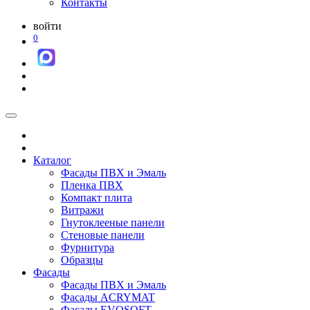
Контакты
войти
0
Каталог
Фасады ПВХ и Эмаль
Пленка ПВХ
Компакт плита
Витражи
Гнутоклееные панели
Стеновые панели
Фурнитура
Образцы
Фасады
Фасады ПВХ и Эмаль
Фасады ACRYMAT
Фасады EVOSOFT