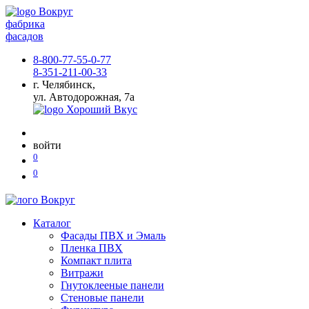
фабрика
фасадов
8-800-77-55-0-77
8-351-211-00-33
г. Челябинск,
ул. Автодорожная, 7а
войти
0
0
Каталог
Фасады ПВХ и Эмаль
Пленка ПВХ
Компакт плита
Витражи
Гнутоклееные панели
Стеновые панели