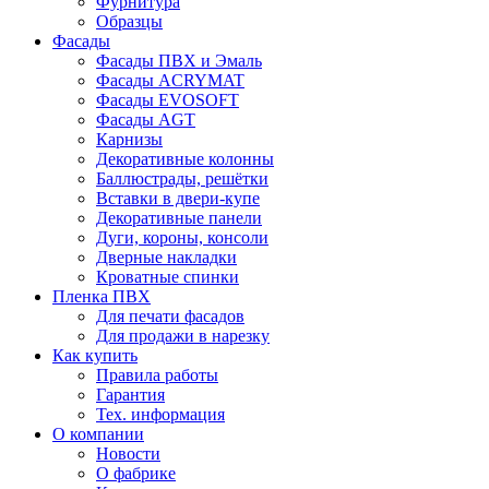
Фурнитура
Образцы
Фасады
Фасады ПВХ и Эмаль
Фасады ACRYMAT
Фасады EVOSOFT
Фасады AGT
Карнизы
Декоративные колонны
Баллюстрады, решётки
Вставки в двери-купе
Декоративные панели
Дуги, короны, консоли
Дверные накладки
Кроватные спинки
Пленка ПВХ
Для печати фасадов
Для продажи в нарезку
Как купить
Правила работы
Гарантия
Тех. информация
О компании
Новости
О фабрике