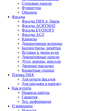
Стеновые панели
Фурнитура
Образцы
Фасады
Фасады ПВХ и Эмаль
Фасады ACRYMAT
Фасады EVOSOFT
Фасады AGT
Карнизы
Декоративные колонны
Баллюстрады, решётки
Вставки в двери-купе
Декоративные панели
Дуги, короны, консоли
Дверные накладки
Кроватные спинки
Пленка ПВХ
Для печати фасадов
Для продажи в нарезку
Как купить
Правила работы
Гарантия
Тех. информация
О компании
Новости