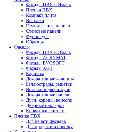
Фасады ПВХ и Эмаль
Пленка ПВХ
Компакт плита
Витражи
Гнутоклееные панели
Стеновые панели
Фурнитура
Образцы
Фасады
Фасады ПВХ и Эмаль
Фасады ACRYMAT
Фасады EVOSOFT
Фасады AGT
Карнизы
Декоративные колонны
Баллюстрады, решётки
Вставки в двери-купе
Декоративные панели
Дуги, короны, консоли
Дверные накладки
Кроватные спинки
Пленка ПВХ
Для печати фасадов
Для продажи в нарезку
Как купить