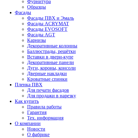
Фурнитура
Образцы
Фасады
Фасады ПВХ и Эмаль
Фасады ACRYMAT
Фасады EVOSOFT
Фасады AGT
Карнизы
Декоративные колонны
Баллюстрады, решётки
Вставки в двери-купе
Декоративные панели
Дуги, короны, консоли
Дверные накладки
Кроватные спинки
Пленка ПВХ
Для печати фасадов
Для продажи в нарезку
Как купить
Правила работы
Гарантия
Тех. информация
О компании
Новости
О фабрике