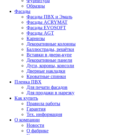
Фурнитура
Образцы
Фасады
Фасады ПВХ и Эмаль
Фасады ACRYMAT
Фасады EVOSOFT
Фасады AGT
Карнизы
Декоративные колонны
Баллюстрады, решётки
Вставки в двери-купе
Декоративные панели
Дуги, короны, консоли
Дверные накладки
Кроватные спинки
Пленка ПВХ
Для печати фасадов
Для продажи в нарезку
Как купить
Правила работы
Гарантия
Тех. информация
О компании
Новости
О фабрике