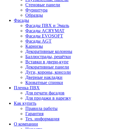
Стеновые панели
Фурнитура
Образцы
Фасады
Фасады ПВХ и Эмаль
Фасады ACRYMAT
Фасады EVOSOFT
Фасады AGT
Карнизы
Декоративные колонны
Баллюстрады, решётки
Вставки в двери-купе
Декоративные панели
Дуги, короны, консоли
Дверные накладки
Кроватные спинки
Пленка ПВХ
Для печати фасадов
Для продажи в нарезку
Как купить
Правила работы
Гарантия
Тех. информация
О компании