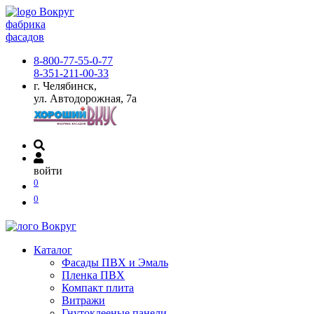
фабрика
фасадов
8-800-77-55-0-77
8-351-211-00-33
г. Челябинск,
ул. Автодорожная, 7а
войти
0
0
Каталог
Фасады ПВХ и Эмаль
Пленка ПВХ
Компакт плита
Витражи
Гнутоклееные панели