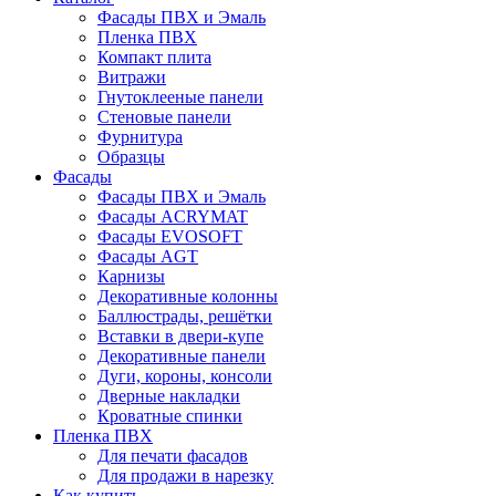
Фасады ПВХ и Эмаль
Пленка ПВХ
Компакт плита
Витражи
Гнутоклееные панели
Стеновые панели
Фурнитура
Образцы
Фасады
Фасады ПВХ и Эмаль
Фасады ACRYMAT
Фасады EVOSOFT
Фасады AGT
Карнизы
Декоративные колонны
Баллюстрады, решётки
Вставки в двери-купе
Декоративные панели
Дуги, короны, консоли
Дверные накладки
Кроватные спинки
Пленка ПВХ
Для печати фасадов
Для продажи в нарезку
Как купить