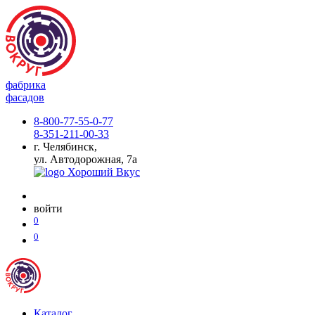
фабрика
фасадов
8-800-77-55-0-77
8-351-211-00-33
г. Челябинск,
ул. Автодорожная, 7а
войти
0
0
Каталог