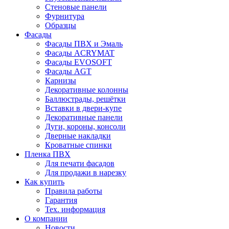
Стеновые панели
Фурнитура
Образцы
Фасады
Фасады ПВХ и Эмаль
Фасады ACRYMAT
Фасады EVOSOFT
Фасады AGT
Карнизы
Декоративные колонны
Баллюстрады, решётки
Вставки в двери-купе
Декоративные панели
Дуги, короны, консоли
Дверные накладки
Кроватные спинки
Пленка ПВХ
Для печати фасадов
Для продажи в нарезку
Как купить
Правила работы
Гарантия
Тех. информация
О компании
Новости