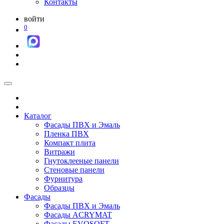
Контакты
войти
0
Каталог
Фасады ПВХ и Эмаль
Пленка ПВХ
Компакт плита
Витражи
Гнутоклееные панели
Стеновые панели
Фурнитура
Образцы
Фасады
Фасады ПВХ и Эмаль
Фасады ACRYMAT
Фасады EVOSOFT