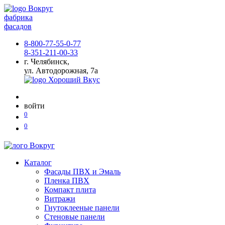
фабрика
фасадов
8-800-77-55-0-77
8-351-211-00-33
г. Челябинск,
ул. Автодорожная, 7а
войти
0
0
Каталог
Фасады ПВХ и Эмаль
Пленка ПВХ
Компакт плита
Витражи
Гнутоклееные панели
Стеновые панели