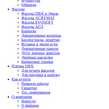
Фурнитура
Образцы
Фасады
Фасады ПВХ и Эмаль
Фасады ACRYMAT
Фасады EVOSOFT
Фасады AGT
Карнизы
Декоративные колонны
Баллюстрады, решётки
Вставки в двери-купе
Декоративные панели
Дуги, короны, консоли
Дверные накладки
Кроватные спинки
Пленка ПВХ
Для печати фасадов
Для продажи в нарезку
Как купить
Правила работы
Гарантия
Тех. информация
О компании
Новости
О фабрике