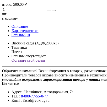
итого:
500.00
₽
шт
в корзину
Описание
Характеристики
Отзывы (
0
)
Висячие сады (ХДФ,2000х3)
Тематика
Цветы
Отзывы отсутствуют
Оставьте свой отзыв
Обратите внимание!
Вся информация о товарах, размещенная 
Производители товаров вправе вносить изменения в техническ
уточняйте актуальные характеристики товара у наших ме
Контакты:
Адрес
: Челябинск, Автодорожная, 7а
Тел.
:
8-800-77-55-0-77
Email
: fasad@vokrug.ru