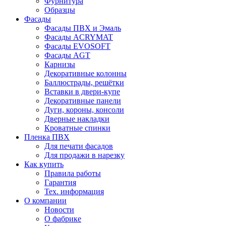
Фурнитура
Образцы
Фасады
Фасады ПВХ и Эмаль
Фасады ACRYMAT
Фасады EVOSOFT
Фасады AGT
Карнизы
Декоративные колонны
Баллюстрады, решётки
Вставки в двери-купе
Декоративные панели
Дуги, короны, консоли
Дверные накладки
Кроватные спинки
Пленка ПВХ
Для печати фасадов
Для продажи в нарезку
Как купить
Правила работы
Гарантия
Тех. информация
О компании
Новости
О фабрике