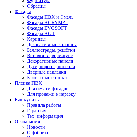
Фурнитура
Образцы
Фасады
Фасады ПВХ и Эмаль
Фасады ACRYMAT
Фасады EVOSOFT
Фасады AGT
Карнизы
Декоративные колонны
Баллюстрады, решётки
Вставки в двери-купе
Декоративные панели
Дуги, короны, консоли
Дверные накладки
Кроватные спинки
Пленка ПВХ
Для печати фасадов
Для продажи в нарезку
Как купить
Правила работы
Гарантия
Тех. информация
О компании
Новости
О фабрике