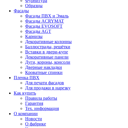
Фурнитура
Образцы
Фасады
Фасады ПВХ и Эмаль
Фасады ACRYMAT
Фасады EVOSOFT
Фасады AGT
Карнизы
Декоративные колонны
Баллюстрады, решётки
Вставки в двери-купе
Декоративные панели
Дуги, короны, консоли
Дверные накладки
Кроватные спинки
Пленка ПВХ
Для печати фасадов
Для продажи в нарезку
Как купить
Правила работы
Гарантия
Тех. информация
О компании
Новости
О фабрике