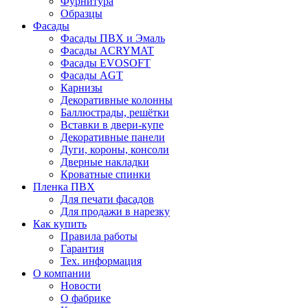
Фурнитура
Образцы
Фасады
Фасады ПВХ и Эмаль
Фасады ACRYMAT
Фасады EVOSOFT
Фасады AGT
Карнизы
Декоративные колонны
Баллюстрады, решётки
Вставки в двери-купе
Декоративные панели
Дуги, короны, консоли
Дверные накладки
Кроватные спинки
Пленка ПВХ
Для печати фасадов
Для продажи в нарезку
Как купить
Правила работы
Гарантия
Тех. информация
О компании
Новости
О фабрике