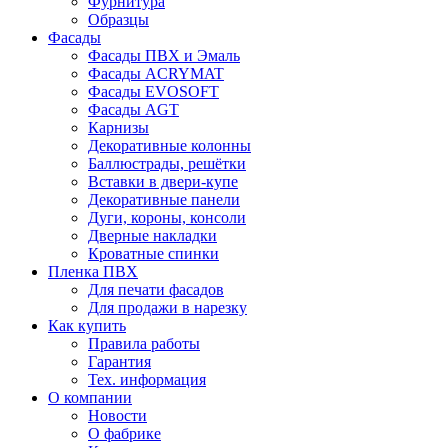
Фурнитура
Образцы
Фасады
Фасады ПВХ и Эмаль
Фасады ACRYMAT
Фасады EVOSOFT
Фасады AGT
Карнизы
Декоративные колонны
Баллюстрады, решётки
Вставки в двери-купе
Декоративные панели
Дуги, короны, консоли
Дверные накладки
Кроватные спинки
Пленка ПВХ
Для печати фасадов
Для продажи в нарезку
Как купить
Правила работы
Гарантия
Тех. информация
О компании
Новости
О фабрике