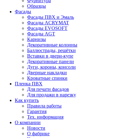
Фурнитура
Образцы
Фасады
Фасады ПВХ и Эмаль
Фасады ACRYMAT
Фасады EVOSOFT
Фасады AGT
Карнизы
Декоративные колонны
Баллюстрады, решётки
Вставки в двери-купе
Декоративные панели
Дуги, короны, консоли
Дверные накладки
Кроватные спинки
Пленка ПВХ
Для печати фасадов
Для продажи в нарезку
Как купить
Правила работы
Гарантия
Тех. информация
О компании
Новости
О фабрике