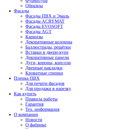
Фурнитура
Образцы
Фасады
Фасады ПВХ и Эмаль
Фасады ACRYMAT
Фасады EVOSOFT
Фасады AGT
Карнизы
Декоративные колонны
Баллюстрады, решётки
Вставки в двери-купе
Декоративные панели
Дуги, короны, консоли
Дверные накладки
Кроватные спинки
Пленка ПВХ
Для печати фасадов
Для продажи в нарезку
Как купить
Правила работы
Гарантия
Тех. информация
О компании
Новости
О фабрике