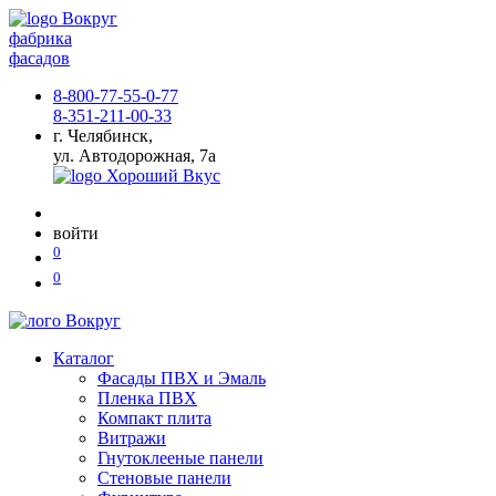
фабрика
фасадов
8-800-77-55-0-77
8-351-211-00-33
г. Челябинск,
ул. Автодорожная, 7а
войти
0
0
Каталог
Фасады ПВХ и Эмаль
Пленка ПВХ
Компакт плита
Витражи
Гнутоклееные панели
Стеновые панели