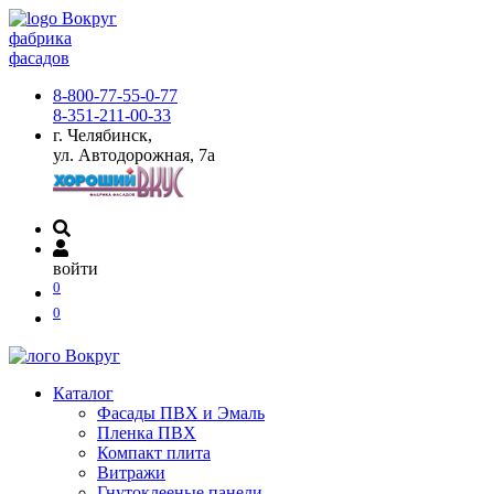
фабрика
фасадов
8-800-77-55-0-77
8-351-211-00-33
г. Челябинск,
ул. Автодорожная, 7а
войти
0
0
Каталог
Фасады ПВХ и Эмаль
Пленка ПВХ
Компакт плита
Витражи
Гнутоклееные панели