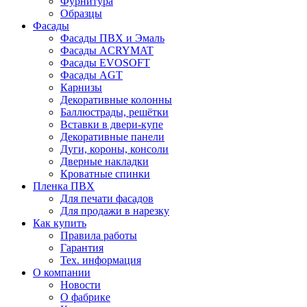
Фурнитура
Образцы
Фасады
Фасады ПВХ и Эмаль
Фасады ACRYMAT
Фасады EVOSOFT
Фасады AGT
Карнизы
Декоративные колонны
Баллюстрады, решётки
Вставки в двери-купе
Декоративные панели
Дуги, короны, консоли
Дверные накладки
Кроватные спинки
Пленка ПВХ
Для печати фасадов
Для продажи в нарезку
Как купить
Правила работы
Гарантия
Тех. информация
О компании
Новости
О фабрике