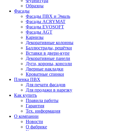
Фурнитура
Образцы
Фасады
Фасады ПВХ и Эмаль
Фасады ACRYMAT
Фасады EVOSOFT
Фасады AGT
Карнизы
Декоративные колонны
Баллюстрады, решётки
Вставки в двери-купе
Декоративные панели
Дуги, короны, консоли
Дверные накладки
Кроватные спинки
Пленка ПВХ
Для печати фасадов
Для продажи в нарезку
Как купить
Правила работы
Гарантия
Тех. информация
О компании
Новости
О фабрике