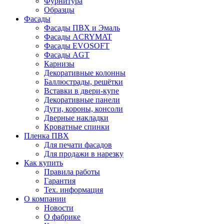
Фурнитура
Образцы
Фасады
Фасады ПВХ и Эмаль
Фасады ACRYMAT
Фасады EVOSOFT
Фасады AGT
Карнизы
Декоративные колонны
Баллюстрады, решётки
Вставки в двери-купе
Декоративные панели
Дуги, короны, консоли
Дверные накладки
Кроватные спинки
Пленка ПВХ
Для печати фасадов
Для продажи в нарезку
Как купить
Правила работы
Гарантия
Тех. информация
О компании
Новости
О фабрике