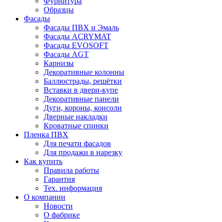
Фурнитура
Образцы
Фасады
Фасады ПВХ и Эмаль
Фасады ACRYMAT
Фасады EVOSOFT
Фасады AGT
Карнизы
Декоративные колонны
Баллюстрады, решётки
Вставки в двери-купе
Декоративные панели
Дуги, короны, консоли
Дверные накладки
Кроватные спинки
Пленка ПВХ
Для печати фасадов
Для продажи в нарезку
Как купить
Правила работы
Гарантия
Тех. информация
О компании
Новости
О фабрике