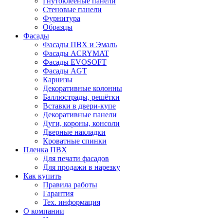
Гнутоклееные панели
Стеновые панели
Фурнитура
Образцы
Фасады
Фасады ПВХ и Эмаль
Фасады ACRYMAT
Фасады EVOSOFT
Фасады AGT
Карнизы
Декоративные колонны
Баллюстрады, решётки
Вставки в двери-купе
Декоративные панели
Дуги, короны, консоли
Дверные накладки
Кроватные спинки
Пленка ПВХ
Для печати фасадов
Для продажи в нарезку
Как купить
Правила работы
Гарантия
Тех. информация
О компании