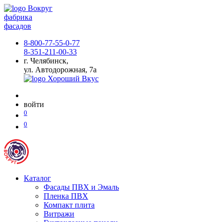
фабрика
фасадов
8-800-77-55-0-77
8-351-211-00-33
г. Челябинск,
ул. Автодорожная, 7а
войти
0
0
Каталог
Фасады ПВХ и Эмаль
Пленка ПВХ
Компакт плита
Витражи