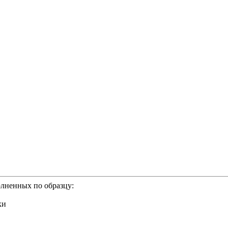
олненных по образцу:
ки