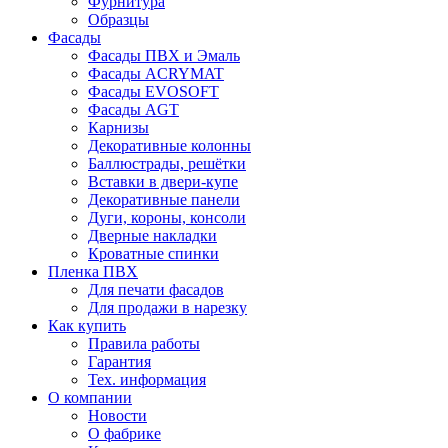
Фурнитура
Образцы
Фасады
Фасады ПВХ и Эмаль
Фасады ACRYMAT
Фасады EVOSOFT
Фасады AGT
Карнизы
Декоративные колонны
Баллюстрады, решётки
Вставки в двери-купе
Декоративные панели
Дуги, короны, консоли
Дверные накладки
Кроватные спинки
Пленка ПВХ
Для печати фасадов
Для продажи в нарезку
Как купить
Правила работы
Гарантия
Тех. информация
О компании
Новости
О фабрике