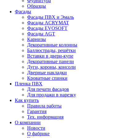
Фурнитура
Образцы
Фасады
Фасады ПВХ и Эмаль
Фасады ACRYMAT
Фасады EVOSOFT
Фасады AGT
Карнизы
Декоративные колонны
Баллюстрады, решётки
Вставки в двери-купе
Декоративные панели
Дуги, короны, консоли
Дверные накладки
Кроватные спинки
Пленка ПВХ
Для печати фасадов
Для продажи в нарезку
Как купить
Правила работы
Гарантия
Тех. информация
О компании
Новости
О фабрике