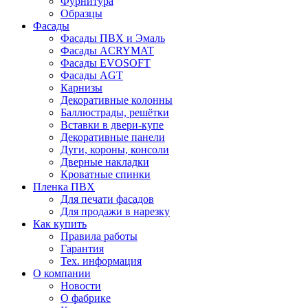
Фурнитура
Образцы
Фасады
Фасады ПВХ и Эмаль
Фасады ACRYMAT
Фасады EVOSOFT
Фасады AGT
Карнизы
Декоративные колонны
Баллюстрады, решётки
Вставки в двери-купе
Декоративные панели
Дуги, короны, консоли
Дверные накладки
Кроватные спинки
Пленка ПВХ
Для печати фасадов
Для продажи в нарезку
Как купить
Правила работы
Гарантия
Тех. информация
О компании
Новости
О фабрике