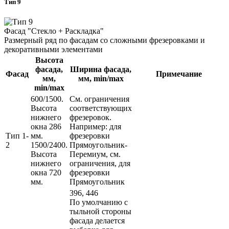
Тип 9
Фасад "Стекло + Раскладка"
Размерный ряд по фасадам со сложными фрезеровками и
декоративными элементами
Высота
фасада,
Ширина фасада,
Фасад
Примечание
мм,
мм, min/max
min/max
600/1500.
См. ограничения
Высота
соответствующих
нижнего
фрезеровок.
окна 286
Например: для
Тип 1-
мм.
фрезеровки
2
1500/2400.
Прямоугольник-
Высота
Перемиум, см.
нижнего
ограничения, для
окна 720
фрезеровки
мм.
Прямоугольник
396, 446
По умолчанию с
тыльной стороны
фасада делается