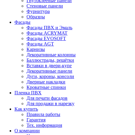
Гнутоклееные панели
Стеновые панели
Фурнитура
Образцы
Фасады
Фасады ПВХ и Эмаль
Фасады ACRYMAT
Фасады EVOSOFT
Фасады AGT
Карнизы
Декоративные колонны
Баллюстрады, решётки
Вставки в двери-купе
Декоративные панели
Дуги, короны, консоли
Дверные накладки
Кроватные спинки
Пленка ПВХ
Для печати фасадов
Для продажи в нарезку
Как купить
Правила работы
Гарантия
Тех. информация
О компании