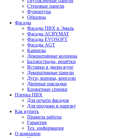
Гнутоклееные панели
Стеновые панели
Фурнитура
Образцы
Фасады
Фасады ПВХ и Эмаль
Фасады ACRYMAT
Фасады EVOSOFT
Фасады AGT
Карнизы
Декоративные колонны
Баллюстрады, решётки
Вставки в двери-купе
Декоративные панели
Дуги, короны, консоли
Дверные накладки
Кроватные спинки
Пленка ПВХ
Для печати фасадов
Для продажи в нарезку
Как купить
Правила работы
Гарантия
Тех. информация
О компании