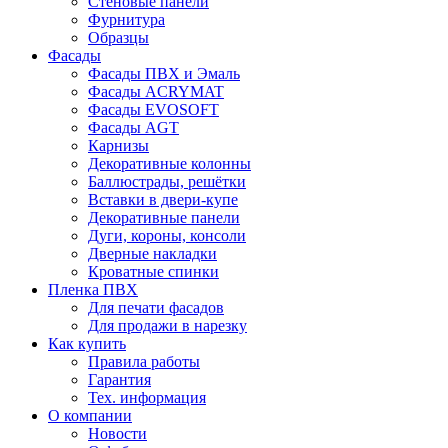
Стеновые панели
Фурнитура
Образцы
Фасады
Фасады ПВХ и Эмаль
Фасады ACRYMAT
Фасады EVOSOFT
Фасады AGT
Карнизы
Декоративные колонны
Баллюстрады, решётки
Вставки в двери-купе
Декоративные панели
Дуги, короны, консоли
Дверные накладки
Кроватные спинки
Пленка ПВХ
Для печати фасадов
Для продажи в нарезку
Как купить
Правила работы
Гарантия
Тех. информация
О компании
Новости